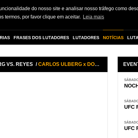
funcionalidade do nosso site e analisar nosso tráfego como des
 termos, por favor clique em aceitar.
Leia mais
RIAS
FRASES DOS LUTADORES
LUTADORES
NOTÍCIAS
LUT
RG VS. REYES
/
CARLOS ULBERG x DOMINICK REYES
EVEN
SÁBADO,
NOCH
SÁBADO,
UFC 
SÁBADO,
UFC 