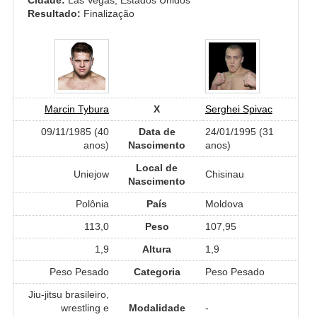
Resultado:
Finalização
Marcin Tybura
X
Serghei Spivac
09/11/1985 (40
Data de
24/01/1995 (31
anos)
Nascimento
anos)
Local de
Uniejow
Chisinau
Nascimento
Polônia
País
Moldova
113,0
Peso
107,95
1,9
Altura
1,9
Peso Pesado
Categoria
Peso Pesado
Jiu-jitsu brasileiro,
wrestling e
Modalidade
-