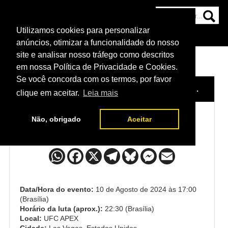
Utilizamos cookies para personalizar
HOME
CATEGORIAS
NOTÍCIAS
MAIS
anúncios, otimizar a funcionalidade do nosso
site e analisar nosso tráfego como descritos
em nossa Política de Privacidade e Cookies.
Se você concorda com os termos, por favor
HOME
/
EVENTO
/
UFC FIGHT NIGHT: TYBURA VS. SPIVAC 2
clique em aceitar.
Leia mais
Não, obrigado
Aceitar
Marcin Tybura x Serghei Spivac
Data/Hora do evento:
10 de Agosto de 2024 às 17:00
(Brasília)
Horário da luta (aprox.):
22:30 (Brasília)
Local:
UFC APEX
Cidade:
Las Vegas, Estados Unidos