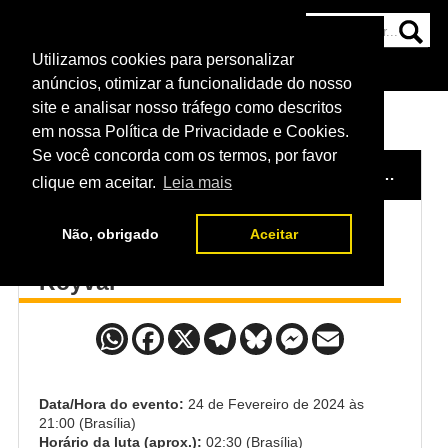
Utilizamos cookies para personalizar
HOME
CATEGORIAS
NOTÍCIAS
MAIS
anúncios, otimizar a funcionalidade do nosso
site e analisar nosso tráfego como descritos
em nossa Política de Privacidade e Cookies.
Se você concorda com os termos, por favor
HOME
/
EVENTO
/
UFC FIGHT NIGHT: MORENO VS. ROYVAL 2
clique em aceitar.
Leia mais
Não, obrigado
Aceitar
Brandon Moreno x Brandon
Royval
Data/Hora do evento:
24 de Fevereiro de 2024 às
21:00 (Brasília)
Horário da luta (aprox.):
02:30 (Brasília)