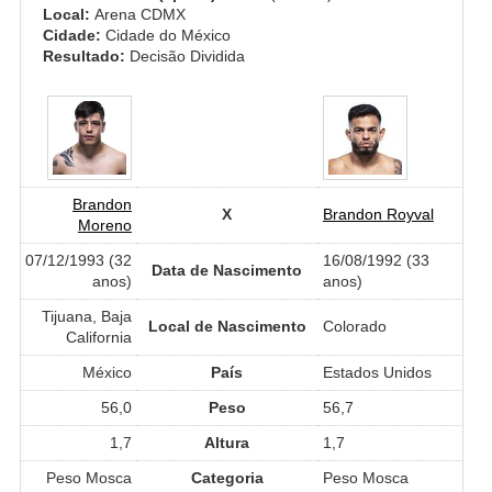
Local:
Arena CDMX
Cidade:
Cidade do México
Resultado:
Decisão Dividida
Brandon
X
Brandon Royval
Moreno
07/12/1993 (32
16/08/1992 (33
Data de Nascimento
anos)
anos)
Tijuana, Baja
Local de Nascimento
Colorado
California
México
País
Estados Unidos
56,0
Peso
56,7
1,7
Altura
1,7
Peso Mosca
Categoria
Peso Mosca