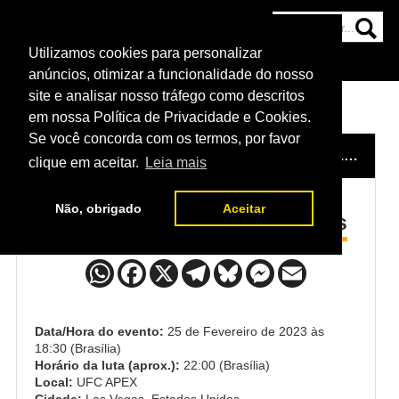
Utilizamos cookies para personalizar
HOME
CATEGORIAS
NOTÍCIAS
MAIS
anúncios, otimizar a funcionalidade do nosso
site e analisar nosso tráfego como descritos
em nossa Política de Privacidade e Cookies.
Se você concorda com os termos, por favor
HOME
/
EVENTO
/
UFC FIGHT NIGHT: KRYLOV VS SPANN
clique em aceitar.
Leia mais
Não, obrigado
Aceitar
Augusto Sakai x DonTale Mayes
Data/Hora do evento:
25 de Fevereiro de 2023 às
18:30 (Brasília)
Horário da luta (aprox.):
22:00 (Brasília)
Local:
UFC APEX
Cidade:
Las Vegas, Estados Unidos