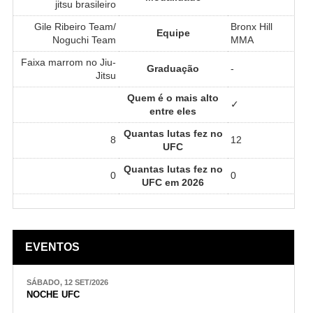
jitsu brasileiro
Gile Ribeiro Team/
Bronx Hill
Equipe
Noguchi Team
MMA
Faixa marrom no Jiu-
Graduação
-
Jitsu
Quem é o mais alto
✓
entre eles
Quantas lutas fez no
8
12
UFC
Quantas lutas fez no
0
0
UFC em 2026
EVENTOS
SÁBADO, 12 SET/2026
NOCHE UFC