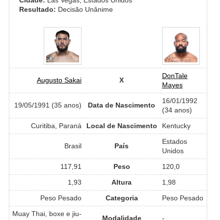
Resultado:
Decisão Unânime
DonTale
Augusto Sakai
X
Mayes
16/01/1992
19/05/1991 (35 anos)
Data de Nascimento
(34 anos)
Curitiba, Paraná
Local de Nascimento
Kentucky
Estados
Brasil
País
Unidos
117,91
Peso
120,0
1,93
Altura
1,98
Peso Pesado
Categoria
Peso Pesado
Muay Thai, boxe e jiu-
Modalidade
-