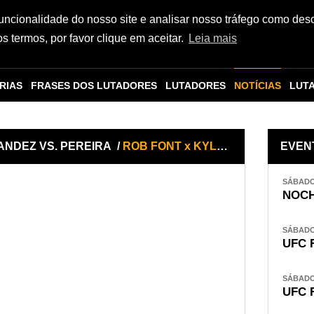
funcionalidade do nosso site e analisar nosso tráfego como des
 termos, por favor clique em aceitar.
Leia mais
RIAS
FRASES DOS LUTADORES
LUTADORES
NOTÍCIAS
LUT
NANDEZ VS. PEREIRA
/
ROB FONT x KYLER PHILLIPS
EVEN
SÁBADO,
NOCH
SÁBADO,
UFC 
SÁBADO,
UFC 