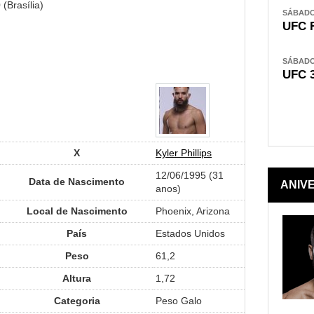
(Brasília)
SÁBADO,
UFC 
SÁBADO,
UFC 
X
Kyler Phillips
12/06/1995 (31
Data de Nascimento
ANIV
anos)
Local de Nascimento
Phoenix, Arizona
País
Estados Unidos
Peso
61,2
Altura
1,72
Categoria
Peso Galo