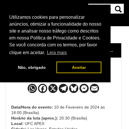
Utilizamos cookies para personalizar
HOME
CATEGORIAS
NOTÍCIAS
MAIS
anúncios, otimizar a funcionalidade do nosso
site e analisar nosso tráfego como descritos
em nossa Política de Privacidade e Cookies.
Se você concorda com os termos, por favor
HOME
/
EVENTO
/
UFC FIGHT NIGHT: HERMANSSON VS. PYFER
clique em aceitar.
Leia mais
Não, obrigado
Aceitar
Trevin Giles x Carlos Prates
Data/Hora do evento:
10 de Fevereiro de 2024 às
18:00 (Brasília)
Horário da luta (aprox.):
20:30 (Brasília)
Local:
UFC APEX
Cidade:
Las Vegas, Estados Unidos