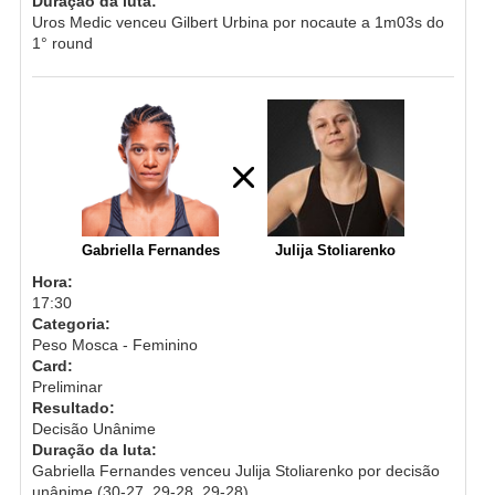
Duração da luta:
Uros Medic venceu Gilbert Urbina por nocaute a 1m03s do
1° round
Gabriella Fernandes
Julija Stoliarenko
Hora:
17:30
Categoria:
Peso Mosca - Feminino
Card:
Preliminar
Resultado:
Decisão Unânime
Duração da luta:
Gabriella Fernandes venceu Julija Stoliarenko por decisão
unânime (30-27, 29-28, 29-28)