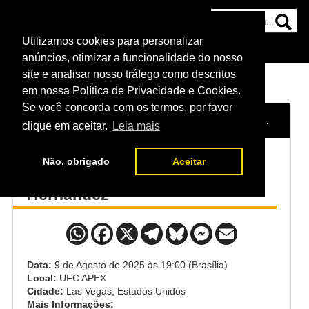
Utilizamos cookies para personalizar
HOME
CATEGORIAS
NOTÍCIAS
MAIS
anúncios, otimizar a funcionalidade do nosso
site e analisar nosso tráfego como descritos
em nossa Política de Privacidade e Cookies.
Se você concorda com os termos, por favor
HOME
/
EVENTO
/
UFC FIGHT NIGHT: DOLIDZE VS. HERNANDEZ
clique em aceitar.
Leia mais
Não, obrigado
Aceitar
UFC Fight Night: Dolidze vs.
Hernandez
Data:
9 de Agosto de 2025 às 19:00 (Brasília)
Local:
UFC APEX
Cidade:
Las Vegas, Estados Unidos
Mais Informações: