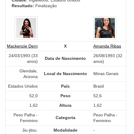
Resultado:
Finalização
Mackenzie Dern
X
Amanda Ribas
24/03/1993 (33
26/08/1993 (32
Data de Nascimento
anos)
anos)
Glendale,
Local de Nascimento
Minas Gerais
Arizona
Estados Unidos
País
Brasil
52,0
Peso
52,6
1,62
Altura
1,62
Peso Palha -
Peso Palha -
Categoria
Feminino
Feminino
Jiu-jitsu.
Modalidade
-