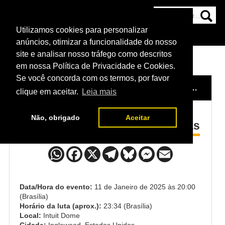
Utilizamos cookies para personalizar
HOME
CATEGORIAS
NOTÍCIAS
MAIS
anúncios, otimizar a funcionalidade do nosso
site e analisar nosso tráfego como descritos
em nossa Política de Privacidade e Cookies.
Se você concorda com os termos, por favor
HOME
/
EVENTO
/
UFC FIGHT NIGHT: DERN VS RIBAS 2
clique em aceitar.
Leia mais
Não, obrigado
Aceitar
Mackenzie Dern x Amanda Ribas
Data/Hora do evento:
11 de Janeiro de 2025 às 20:00
(Brasília)
Horário da luta (aprox.):
23:34 (Brasília)
Local:
Intuit Dome
Cidade:
Inglewood, Estados Unidos