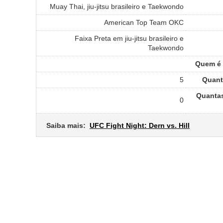
Muay Thai, jiu-jitsu brasileiro e Taekwondo
American Top Team OKC
Faixa Preta em jiu-jitsu brasileiro e
Taekwondo
Quem é o
5
Quant
Quantas
0
Saiba mais:
UFC Fight Night: Dern vs. Hill