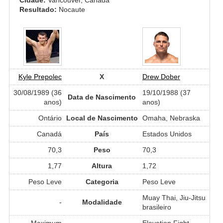
Resultado:
Nocaute
Kyle Prepolec
X
Drew Dober
30/08/1989 (36
19/10/1988 (37
Data de Nascimento
anos)
anos)
Ontário
Local de Nascimento
Omaha, Nebraska
Canadá
País
Estados Unidos
70,3
Peso
70,3
1,77
Altura
1,72
Peso Leve
Categoria
Peso Leve
Muay Thai, Jiu-Jitsu
-
Modalidade
brasileiro
Maximum
Elevation Fight