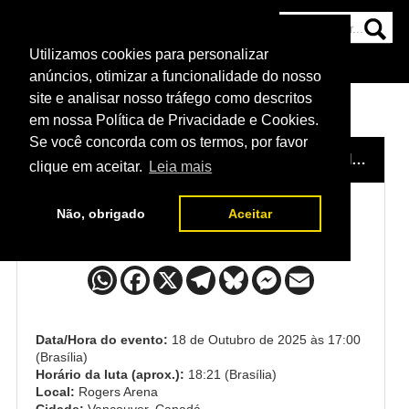
Utilizamos cookies para personalizar
HOME
CATEGORIAS
NOTÍCIAS
MAIS
anúncios, otimizar a funcionalidade do nosso
site e analisar nosso tráfego como descritos
em nossa Política de Privacidade e Cookies.
Se você concorda com os termos, por favor
HOME
/
EVENTO
/
UFC FIGHT NIGHT: DE RIDDER VS. ALLEN
clique em aceitar.
Leia mais
Não, obrigado
Aceitar
Kyle Prepolec x Drew Dober
Data/Hora do evento:
18 de Outubro de 2025 às 17:00
(Brasília)
Horário da luta (aprox.):
18:21 (Brasília)
Local:
Rogers Arena
Cidade:
Vancouver, Canadá