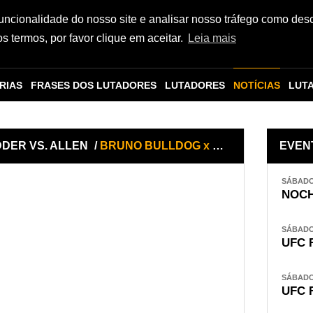
funcionalidade do nosso site e analisar nosso tráfego como des
 termos, por favor clique em aceitar.
Leia mais
RIAS
FRASES DOS LUTADORES
LUTADORES
NOTÍCIAS
LUT
IDDER VS. ALLEN
/
BRUNO BULLDOG x HYUN SUNG PARK
EVEN
SÁBADO,
NOCH
SÁBADO,
UFC 
SÁBADO,
UFC 