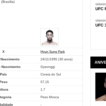
(Brasília)
SÁBADO,
UFC 
SÁBADO,
UFC 
X
Hyun Sung Park
 Nascimento
24/11/1995 (30 anos)
ANIV
e Nascimento
Gyeonggi
País
Coreia do Sul
Peso
57,15
Altura
1,7
tegoria
Peso Mosca
alidade
-