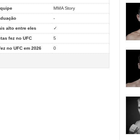
quipe
MMA Story
aduação
-
s alto entre eles
✓
tas fez no UFC
5
fez no UFC em 2026
0