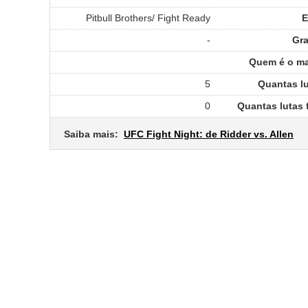
Pitbull Brothers/ Fight Ready
E
-
Gr
Quem é o mai
5
Quantas lu
0
Quantas lutas 
Saiba mais:
UFC Fight Night: de Ridder vs. Allen