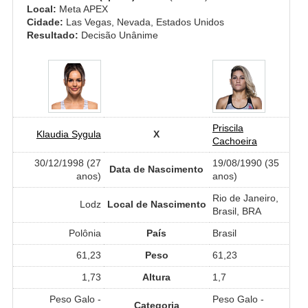
Local:
Meta APEX
Cidade:
Las Vegas, Nevada, Estados Unidos
Resultado:
Decisão Unânime
Priscila
Klaudia Sygula
X
Cachoeira
30/12/1998 (27
19/08/1990 (35
Data de Nascimento
anos)
anos)
Rio de Janeiro,
Lodz
Local de Nascimento
Brasil, BRA
Polônia
País
Brasil
61,23
Peso
61,23
1,73
Altura
1,7
Peso Galo -
Peso Galo -
Categoria