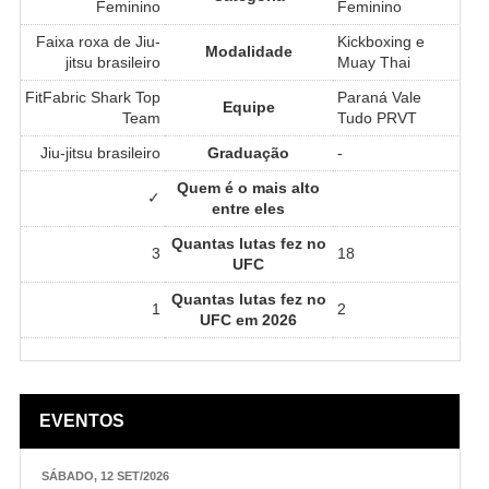
Feminino
Feminino
Faixa roxa de Jiu-
Kickboxing e
Modalidade
jitsu brasileiro
Muay Thai
FitFabric Shark Top
Paraná Vale
Equipe
Team
Tudo PRVT
Jiu-jitsu brasileiro
Graduação
-
Quem é o mais alto
✓
entre eles
Quantas lutas fez no
3
18
UFC
Quantas lutas fez no
1
2
UFC em 2026
EVENTOS
SÁBADO, 12 SET/2026