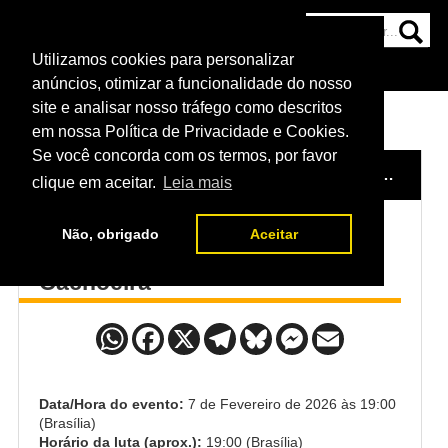
Utilizamos cookies para personalizar
HOME
CATEGORIAS
NOTÍCIAS
MAIS
anúncios, otimizar a funcionalidade do nosso
site e analisar nosso tráfego como descritos
em nossa Política de Privacidade e Cookies.
Se você concorda com os termos, por favor
HOME
/
EVENTO
/
UFC FIGHT NIGHT: BAUTISTA VS. OLIVEIRA
clique em aceitar.
Leia mais
Não, obrigado
Aceitar
Klaudia Sygula x Priscila
Cachoeira
Data/Hora do evento:
7 de Fevereiro de 2026 às 19:00
(Brasília)
Horário da luta (aprox.):
19:00 (Brasília)