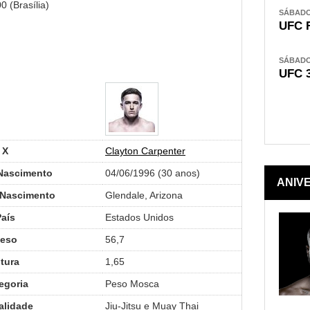
0 (Brasília)
SÁBADO,
UFC 
SÁBADO,
UFC 
X
Clayton Carpenter
Nascimento
04/06/1996 (30 anos)
ANIV
 Nascimento
Glendale, Arizona
País
Estados Unidos
eso
56,7
ltura
1,65
egoria
Peso Mosca
lidade
Jiu-Jitsu e Muay Thai