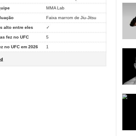
uipe
MMA Lab
duação
Faixa marrom de Jiu-Jitsu
 alto entre eles
✓
tas fez no UFC
5
fez no UFC em 2026
1
ld