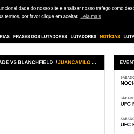
funcionalidade do nosso site e analisar nosso tráfego como des
 termos, por favor clique em aceitar.
Leia mais
RIAS
FRASES DOS LUTADORES
LUTADORES
NOTÍCIAS
LUT
RADE VS BLANCHFIELD
/
JUANCAMILO RONDEROS x CLAYTON CARPENTER
EVEN
SÁBADO,
NOCH
SÁBADO,
UFC 
SÁBADO,
UFC 