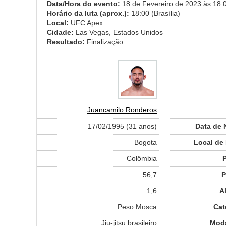
Data/Hora do evento:
18 de Fevereiro de 2023 às 18:0
Horário da luta (aprox.):
18:00 (Brasília)
Local:
UFC Apex
Cidade:
Las Vegas, Estados Unidos
Resultado:
Finalização
Juancamilo Ronderos
17/02/1995 (31 anos)
Data de 
Bogota
Local de
Colômbia
56,7
P
1,6
A
Peso Mosca
Cat
Jiu-jitsu brasileiro
Moda