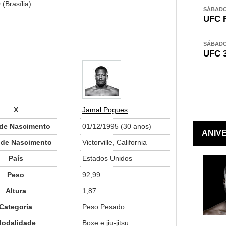
(Brasília)
SÁBADO,
UFC 
SÁBADO,
UFC 
X
Jamal Pogues
 de Nascimento
01/12/1995 (30 anos)
ANIV
 de Nascimento
Victorville, California
País
Estados Unidos
Peso
92,99
Altura
1,87
Categoria
Peso Pesado
odalidade
Boxe e jiu-jitsu