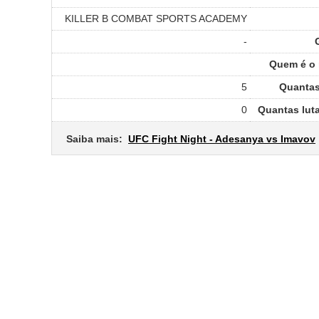
KILLER B COMBAT SPORTS ACADEMY
-
Quem é o m
5
Quantas
0
Quantas lut
Saiba mais:
UFC Fight Night - Adesanya vs Imavov