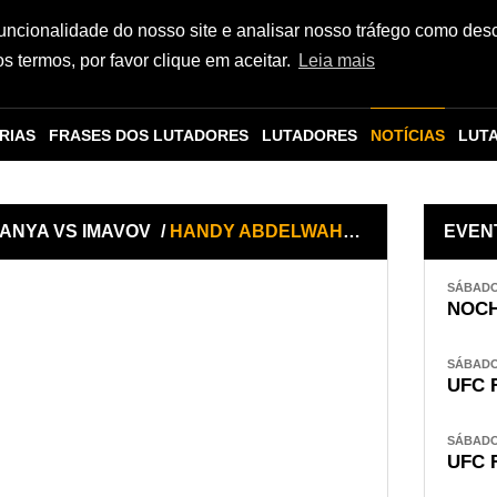
funcionalidade do nosso site e analisar nosso tráfego como des
 termos, por favor clique em aceitar.
Leia mais
RIAS
FRASES DOS LUTADORES
LUTADORES
NOTÍCIAS
LUT
SANYA VS IMAVOV
/
HANDY ABDELWAHAB x JAMAL POGUES
EVEN
SÁBADO,
NOCH
SÁBADO,
UFC 
SÁBADO,
UFC 