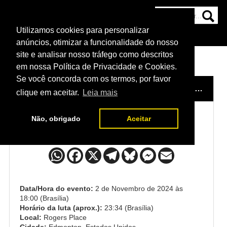
Utilizamos cookies para personalizar
HOME
CATEGORIAS
NOTÍCIAS
MAIS
anúncios, otimizar a funcionalidade do nosso
site e analisar nosso tráfego como descritos
em nossa Política de Privacidade e Cookies.
Se você concorda com os termos, por favor
HOME
/
EVENTO
/
UFC EDMONTON: MORENO X ALBAZI
clique em aceitar.
Leia mais
Não, obrigado
Aceitar
Brandon Moreno x Amir Albazi
Data/Hora do evento:
2 de Novembro de 2024 às
18:00 (Brasília)
Horário da luta (aprox.):
23:34 (Brasília)
Local:
Rogers Place
Cidade:
Edmonton, Estados Unidos