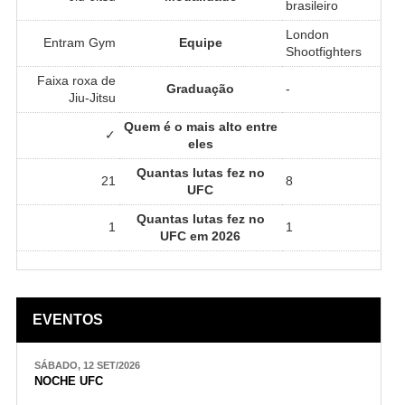
brasileiro
London
Entram Gym
Equipe
Shootfighters
Faixa roxa de
Graduação
-
Jiu-Jitsu
Quem é o mais alto entre
✓
eles
Quantas lutas fez no
21
8
UFC
Quantas lutas fez no
1
1
UFC em 2026
EVENTOS
SÁBADO, 12 SET/2026
NOCHE UFC