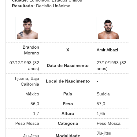
Resultado:
Decisão Unânime
Brandon
X
Amir Albazi
Moreno
07/12/1993 (32
27/10/1993 (32
Data de Nascimento
anos)
anos)
Tijuana, Baja
Local de Nascimento
-
California
México
País
Suécia
56,0
Peso
57,0
1,7
Altura
1,65
Peso Mosca
Categoria
Peso Mosca
Jiu-jitsu
Jiu-Jitsu
Modalidade