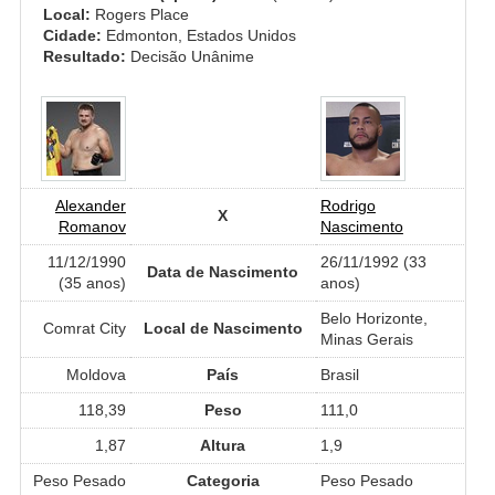
Local:
Rogers Place
Cidade:
Edmonton, Estados Unidos
Resultado:
Decisão Unânime
Alexander
Rodrigo
X
Romanov
Nascimento
11/12/1990
26/11/1992 (33
Data de Nascimento
(35 anos)
anos)
Belo Horizonte,
Comrat City
Local de Nascimento
Minas Gerais
Moldova
País
Brasil
118,39
Peso
111,0
1,87
Altura
1,9
Peso Pesado
Categoria
Peso Pesado