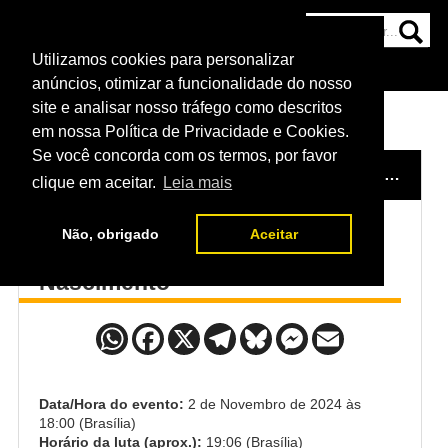
Utilizamos cookies para personalizar
HOME
CATEGORIAS
NOTÍCIAS
MAIS
anúncios, otimizar a funcionalidade do nosso
site e analisar nosso tráfego como descritos
em nossa Política de Privacidade e Cookies.
Se você concorda com os termos, por favor
HOME
/
EVENTO
/
UFC EDMONTON: MORENO X ALBAZI
clique em aceitar.
Leia mais
Não, obrigado
Aceitar
Alexander Romanov x Rodrigo
Nascimento
Data/Hora do evento:
2 de Novembro de 2024 às
18:00 (Brasília)
Horário da luta (aprox.):
19:06 (Brasília)