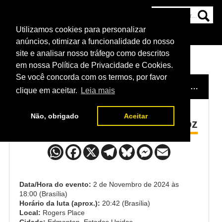
Utilizamos cookies para personalizar
HOME
CATEGORIAS
NOTÍCIAS
MAIS
anúncios, otimizar a funcionalidade do nosso
site e analisar nosso tráfego como descritos
em nossa Política de Privacidade e Cookies.
Se você concorda com os termos, por favor
HOME
/
EVENTO
/
UFC EDMONTON: MORENO X ALBAZI
clique em aceitar.
Leia mais
Não, obrigado
Aceitar
Aiemann Zahabi x Pedro Munhoz
Data/Hora do evento:
2 de Novembro de 2024 às
18:00 (Brasília)
Horário da luta (aprox.):
20:42 (Brasília)
Local:
Rogers Place
Cidade:
Edmonton, Estados Unidos