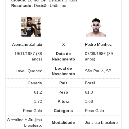
Resultado:
Decisão Unânime
Aiemann Zahabi
X
Pedro Munhoz
19/11/1987 (38
Data de
07/09/1986 (39
anos)
Nascimento
anos)
Local de
Laval, Quebec
São Paulo, SP
Nascimento
Canadá
País
Brasil
61,2
Peso
61,0
1,72
Altura
1,68
Peso Galo
Categoria
Peso Galo
Wrestling e Jiu-jitsu
Modalidade
Jiu-Jitsu brasileiro
brasileiro.