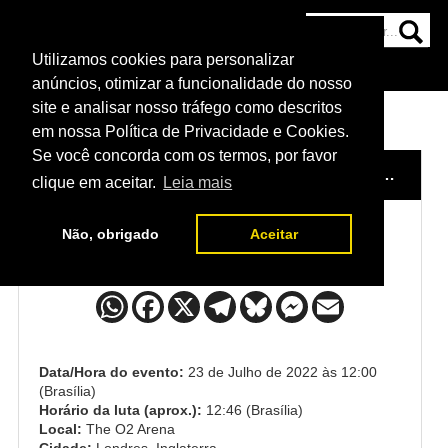
Utilizamos cookies para personalizar
HOME
CATEGORIAS
NOTÍCIAS
MAIS
anúncios, otimizar a funcionalidade do nosso
site e analisar nosso tráfego como descritos
em nossa Política de Privacidade e Cookies.
Se você concorda com os termos, por favor
HOME
/
EVENTO
/
UFC BLAYDES X ASPINALL
/
JA
clique em aceitar.
Leia mais
Não, obrigado
Aceitar
Jai Herbert x Kyle Nelson
Data/Hora do evento:
23 de Julho de 2022 às 12:00
(Brasília)
Horário da luta (aprox.):
12:46 (Brasília)
Local:
The O2 Arena
Cidade:
Londres, Inglaterra