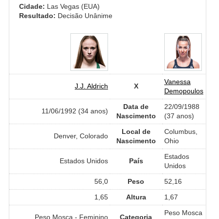
Cidade:
Las Vegas (EUA)
Resultado:
Decisão Unânime
Vanessa
J.J. Aldrich
X
Demopoulos
Data de
22/09/1988
11/06/1992 (34 anos)
Nascimento
(37 anos)
Local de
Columbus,
Denver, Colorado
Nascimento
Ohio
Estados
Estados Unidos
País
Unidos
56,0
Peso
52,16
1,65
Altura
1,67
Peso Mosca
Peso Mosca - Feminino
Categoria