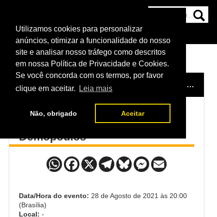
Utilizamos cookies para personalizar
HOME
CATEGORIAS
NOTÍCIAS
MAIS
anúncios, otimizar a funcionalidade do nosso
site e analisar nosso tráfego como descritos
em nossa Política de Privacidade e Cookies.
Se você concorda com os termos, por favor
HOME
/
EVENTO
/
UFC BARBOZA X CHIKADZE
/
J
clique em aceitar.
Leia mais
Não, obrigado
Aceitar
J.J. Aldrich x Vanessa
Demopoulos
Data/Hora do evento:
28 de Agosto de 2021 às 20:00
(Brasília)
Local:
-