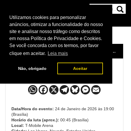
Utilizamos cookies para personalizar
HOME
CATEGORIAS
NOTÍCIAS
MAIS
anúncios, otimizar a funcionalidade do nosso
site e analisar nosso tráfego como descritos
em nossa Política de Privacidade e Cookies.
Se você concorda com os termos, por favor
HOME
/
EVENTO
/
UFC 324: GAETHJE VS. PIMBLETT
clique em aceitar.
Leia mais
Não, obrigado
Aceitar
Sean O'Malley x Song Yadong
Data/Hora do evento:
24 de Janeiro de 2026 às 19:00
(Brasília)
Horário da luta (aprox.):
00:45 (Brasília)
Local:
T-Mobile Arena
Cidade:
Las Vegas, Nevada, Estados Unidos