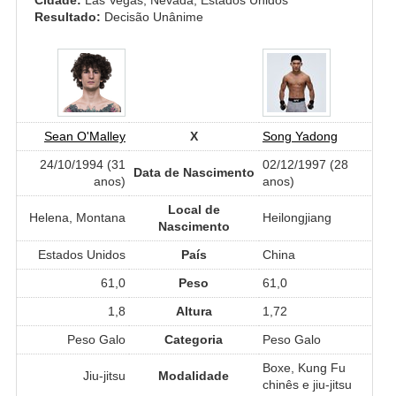
Resultado:
Decisão Unânime
Sean O'Malley
X
Song Yadong
24/10/1994 (31
02/12/1997 (28
Data de Nascimento
anos)
anos)
Local de
Helena, Montana
Heilongjiang
Nascimento
Estados Unidos
País
China
61,0
Peso
61,0
1,8
Altura
1,72
Peso Galo
Categoria
Peso Galo
Boxe, Kung Fu
Jiu-jitsu
Modalidade
chinês e jiu-jitsu