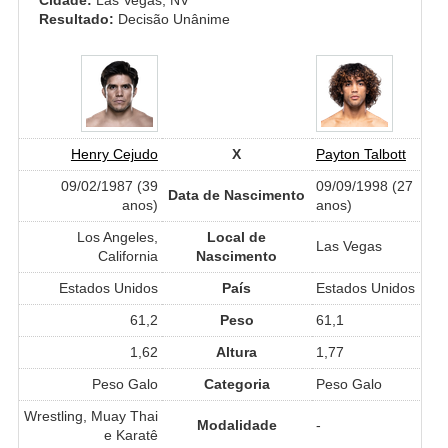
Resultado:
Decisão Unânime
Henry Cejudo
X
Payton Talbott
09/02/1987 (39
09/09/1998 (27
Data de Nascimento
anos)
anos)
Los Angeles,
Local de
Las Vegas
California
Nascimento
Estados Unidos
País
Estados Unidos
61,2
Peso
61,1
1,62
Altura
1,77
Peso Galo
Categoria
Peso Galo
Wrestling, Muay Thai
Modalidade
-
e Karatê