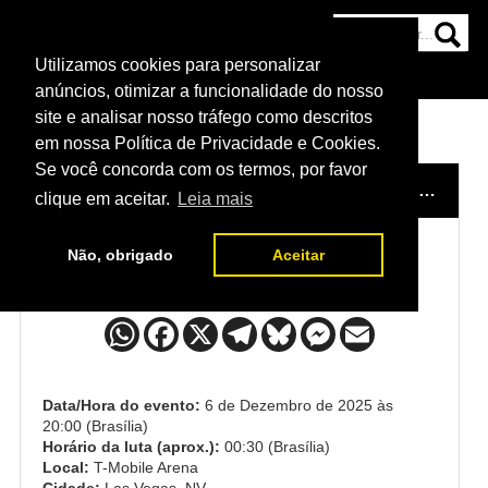
Utilizamos cookies para personalizar
HOME
CATEGORIAS
NOTÍCIAS
MAIS
anúncios, otimizar a funcionalidade do nosso
site e analisar nosso tráfego como descritos
em nossa Política de Privacidade e Cookies.
Se você concorda com os termos, por favor
HOME
/
EVENTO
/
UFC 323: DVALISHVILI VS. YAN 2
clique em aceitar.
Leia mais
Não, obrigado
Aceitar
Henry Cejudo x Payton Talbott
Data/Hora do evento:
6 de Dezembro de 2025 às
20:00 (Brasília)
Horário da luta (aprox.):
00:30 (Brasília)
Local:
T-Mobile Arena
Cidade:
Las Vegas, NV