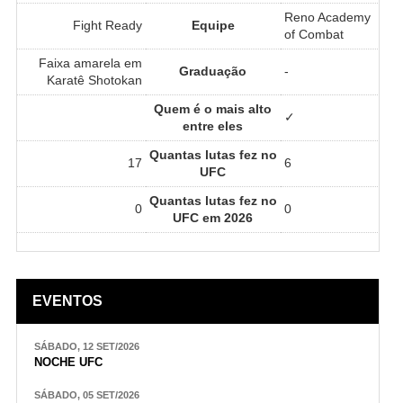
Reno Academy
Fight Ready
Equipe
of Combat
Faixa amarela em
Graduação
-
Karatê Shotokan
Quem é o mais alto
✓
entre eles
Quantas lutas fez no
17
6
UFC
Quantas lutas fez no
0
0
UFC em 2026
EVENTOS
SÁBADO, 12 SET/2026
NOCHE UFC
SÁBADO, 05 SET/2026