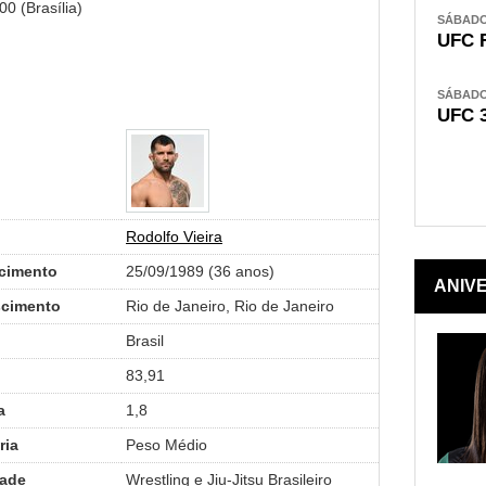
0 (Brasília)
SÁBADO,
UFC 
SÁBADO,
UFC 
Rodolfo Vieira
cimento
25/09/1989 (36 anos)
ANIV
scimento
Rio de Janeiro, Rio de Janeiro
Brasil
o
83,91
a
1,8
ria
Peso Médio
ade
Wrestling e Jiu-Jitsu Brasileiro