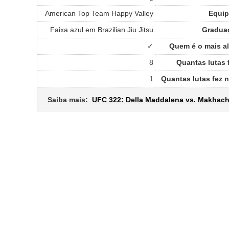
American Top Team Happy Valley
Equip
Faixa azul em Brazilian Jiu Jitsu
Gradua
✓
Quem é o mais al
8
Quantas lutas 
1
Quantas lutas fez 
Saiba mais:
UFC 322: Della Maddalena vs. Makhac