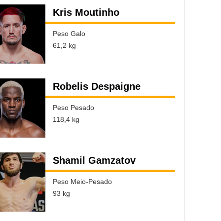
Kris Moutinho
Peso Galo
61,2 kg
Robelis Despaigne
Peso Pesado
118,4 kg
Shamil Gamzatov
Peso Meio-Pesado
93 kg