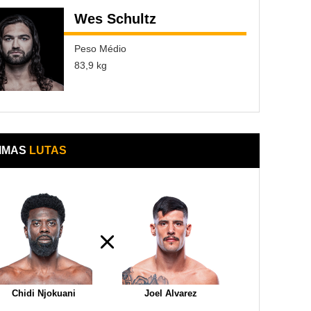
Wes Schultz
Peso Médio
83,9 kg
IMAS
LUTAS
Chidi Njokuani
Joel Alvarez