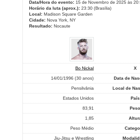
Data/Hora do evento:
15 de Novembro de 2025 às 20:0
Horário da luta (aprox.):
23:30 (Brasília)
Local:
Madison Square Garden
Cidade:
Nova York, NY
Resultado:
Nocaute
Bo Nickal
X
14/01/1996 (30 anos)
Data de Nas
Pensilvânia
Local de Na
Estados Unidos
País
83,91
Pes
1,85
Altur
Peso Médio
Catego
Jiu-Jitsu e Wrestling
Modalid