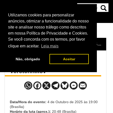
Utilizamos cookies para personalizar
HOME
CATEGORIAS
NOTÍCIAS
MAIS
anúncios, otimizar a funcionalidade do nosso
site e analisar nosso tráfego como descritos
em nossa Política de Privacidade e Cookies.
Se você concorda com os termos, por favor
HOME
/
EVENTO
/
UFC 320: ANKALAEV VS. PEREIRA 2
clique em aceitar.
Leia mais
Não, obrigado
Aceitar
Punahele Soriano x Nikolay
Veretennikov
Data/Hora do evento:
4 de Outubro de 2025 às 19:00
(Brasília)
Horário da luta (aprox.):
20:48 (Brasília)