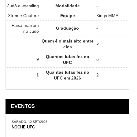
Judô e wrestling
Modalidade
-
Xtreme Couture
Equipe
Kings MMA
Faixa marrom
Graduação
-
no Judô
Quem é o mais alto entre
✓
eles
Quantas lutas fez no
9
6
UFC
Quantas lutas fez no
1
2
UFC em 2026
EVENTOS
SÁBADO, 12 SET/2026
NOCHE UFC