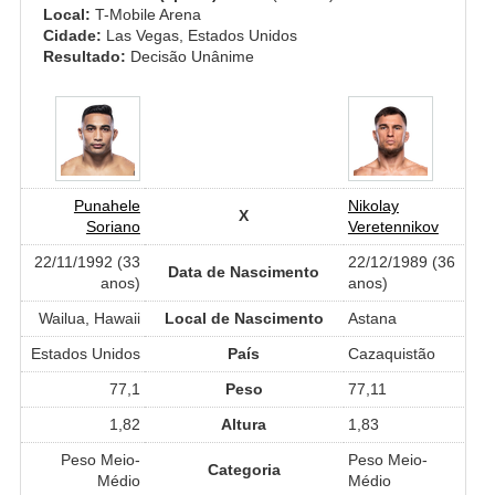
Local:
T-Mobile Arena
Cidade:
Las Vegas, Estados Unidos
Resultado:
Decisão Unânime
Punahele
Nikolay
X
Soriano
Veretennikov
22/11/1992 (33
22/12/1989 (36
Data de Nascimento
anos)
anos)
Wailua, Hawaii
Local de Nascimento
Astana
Estados Unidos
País
Cazaquistão
77,1
Peso
77,11
1,82
Altura
1,83
Peso Meio-
Peso Meio-
Categoria
Médio
Médio