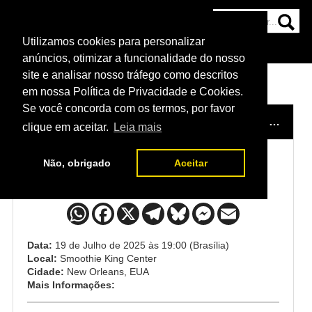
Utilizamos cookies para personalizar
HOME
CATEGORIAS
NOTÍCIAS
MAIS
anúncios, otimizar a funcionalidade do nosso
site e analisar nosso tráfego como descritos
em nossa Política de Privacidade e Cookies.
Se você concorda com os termos, por favor
HOME
/
EVENTO
/
UFC 318: HOLLOWAY VS POIRIER 3
clique em aceitar.
Leia mais
Não, obrigado
Aceitar
UFC 318: Holloway vs Poirier 3
Data:
19 de Julho de 2025 às 19:00 (Brasília)
Local:
Smoothie King Center
Cidade:
New Orleans, EUA
Mais Informações: