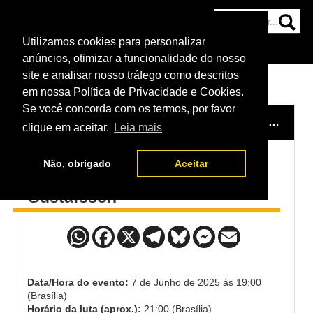
Utilizamos cookies para personalizar
HOME
CATEGORIAS
NOTÍCIAS
MAIS
anúncios, otimizar a funcionalidade do nosso
site e analisar nosso tráfego como descritos
em nossa Política de Privacidade e Cookies.
Se você concorda com os termos, por favor
HOME
/
EVENTO
/
UFC 316: DVALISHVILI VS. O'MALLEY 2
clique em aceitar.
Leia mais
Não, obrigado
Aceitar
Khaos Wlliams x Andreas
Gustafsson
Data/Hora do evento:
7 de Junho de 2025 às 19:00
(Brasília)
Horário da luta (aprox.):
21:00 (Brasília)