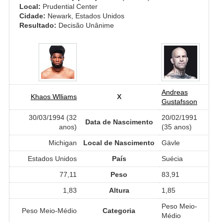
Local:
Prudential Center
Cidade:
Newark, Estados Unidos
Resultado:
Decisão Unânime
Andreas
Khaos Wlliams
X
Gustafsson
30/03/1994 (32
20/02/1991
Data de Nascimento
anos)
(35 anos)
Michigan
Local de Nascimento
Gävle
Estados Unidos
País
Suécia
77,11
Peso
83,91
1,83
Altura
1,85
Peso Meio-
Peso Meio-Médio
Categoria
Médio