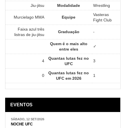
Jiu-jitsu
Modalidade
Wrestling
Vasteras
Murcielago MMA
Equipe
Fight Club
Faixa azul três
Graduação
-
listras de jiu-jitsu
Quem é o mais alto
✓
entre eles
Quantas lutas fez no
4
3
UFC
Quantas lutas fez no
0
1
UFC em 2026
EVENTOS
SÁBADO, 12 SET/2026
NOCHE UFC