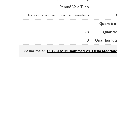
Paraná Vale Tudo
Faixa marrom em Jiu-Jitsu Brasileiro
Quem é o 
28
Quantas
0
Quantas lut
Saiba mais:
UFC 315: Muhammad vs. Della Maddal