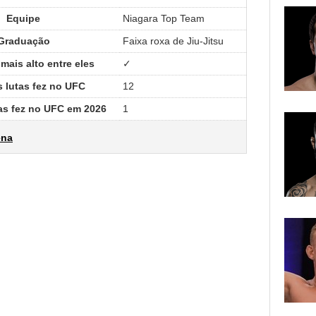
Equipe
Niagara Top Team
Graduação
Faixa roxa de Jiu-Jitsu
mais alto entre eles
✓
 lutas fez no UFC
12
as fez no UFC em 2026
1
ena