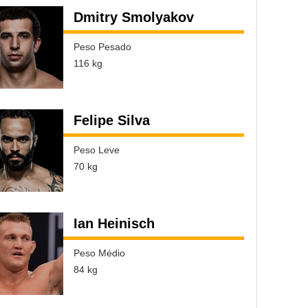
Dmitry Smolyakov
Peso Pesado
116 kg
Felipe Silva
Peso Leve
70 kg
Ian Heinisch
Peso Médio
84 kg