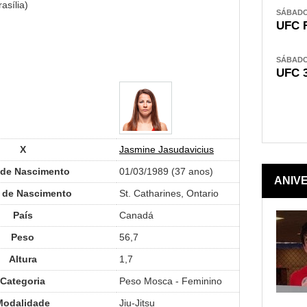
asília)
SÁBADO,
UFC 
SÁBADO,
UFC 
X
Jasmine Jasudavicius
 de Nascimento
01/03/1989 (37 anos)
ANIV
 de Nascimento
St. Catharines, Ontario
País
Canadá
Peso
56,7
Altura
1,7
Categoria
Peso Mosca - Feminino
Modalidade
Jiu-Jitsu