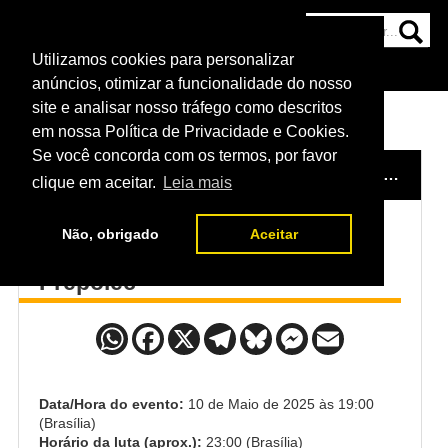
Utilizamos cookies para personalizar
HOME
CATEGORIAS
NOTÍCIAS
MAIS
anúncios, otimizar a funcionalidade do nosso
site e analisar nosso tráfego como descritos
em nossa Política de Privacidade e Cookies.
Se você concorda com os termos, por favor
HOME
/
EVENTO
/
UFC 315: MUHAMMAD VS. DELLA MADDALENA
clique em aceitar.
Leia mais
Não, obrigado
Aceitar
Benoit Sait-Denis x Kyle
Prepolec
Data/Hora do evento:
10 de Maio de 2025 às 19:00
(Brasília)
Horário da luta (aprox.):
23:00 (Brasília)