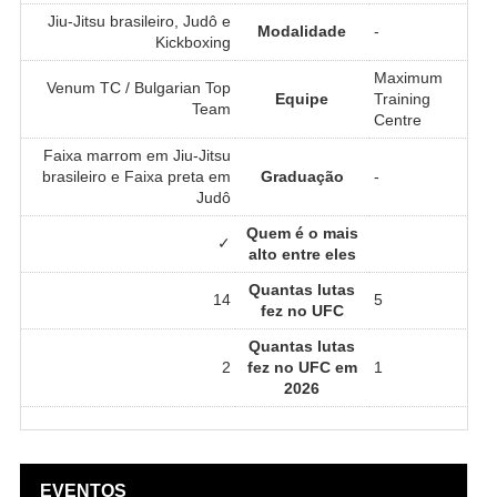
Jiu-Jitsu brasileiro, Judô e
Modalidade
-
Kickboxing
Maximum
Venum TC / Bulgarian Top
Equipe
Training
Team
Centre
Faixa marrom em Jiu-Jitsu
brasileiro e Faixa preta em
Graduação
-
Judô
Quem é o mais
✓
alto entre eles
Quantas lutas
14
5
fez no UFC
Quantas lutas
2
fez no UFC em
1
2026
EVENTOS