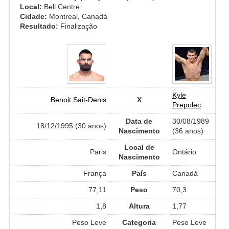
Local:
Bell Centre
Cidade:
Montreal, Canadá
Resultado:
Finalização
Kyle
Benoit Sait-Denis
X
Prepolec
Data de
30/08/1989
18/12/1995 (30 anos)
Nascimento
(36 anos)
Local de
Paris
Ontário
Nascimento
França
País
Canadá
77,11
Peso
70,3
1,8
Altura
1,77
Peso Leve
Categoria
Peso Leve