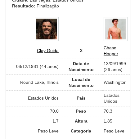
Resultado:
Finalização
Chase
Clay Guida
X
Hooper
Data de
13/09/1999
08/12/1981 (44 anos)
Nascimento
(26 anos)
Local de
Round Lake, Illinois
Washington
Nascimento
Estados
Estados Unidos
País
Unidos
70,0
Peso
70,3
1,7
Altura
1,85
Peso Leve
Categoria
Peso Leve