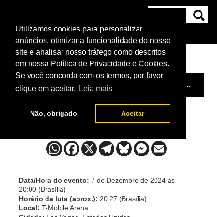
Utilizamos cookies para personalizar
HOME
CATEGORIAS
NOTÍCIAS
MAIS
anúncios, otimizar a funcionalidade do nosso
site e analisar nosso tráfego como descritos
em nossa Política de Privacidade e Cookies.
Se você concorda com os termos, por favor
HOME
/
EVENTO
/
UFC 310 - PANTOJA X ASAKURA
clique em aceitar.
Leia mais
Não, obrigado
Aceitar
Clay Guida x Chase Hooper
Data/Hora do evento:
7 de Dezembro de 2024 às
20:00 (Brasília)
Horário da luta (aprox.):
20:27 (Brasília)
Local:
T-Mobile Arena
Cidade:
Las Vegas, Estados Unidos