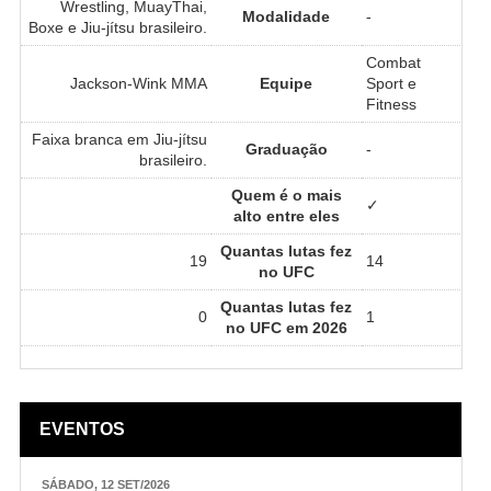
Wrestling, MuayThai,
Modalidade
-
Boxe e Jiu-jítsu brasileiro.
Combat
Jackson-Wink MMA
Equipe
Sport e
Fitness
Faixa branca em Jiu-jítsu
Graduação
-
brasileiro.
Quem é o mais
✓
alto entre eles
Quantas lutas fez
19
14
no UFC
Quantas lutas fez
0
1
no UFC em 2026
EVENTOS
SÁBADO, 12 SET/2026