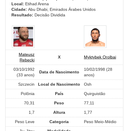
Local:
Etihad Arena
Cidade:
Abu Dhabi, Emirados Árabes Unidos
Resultado:
Decisão Dividida
Mateusz
X
Myktybek Orolbai
Rebecki
03/10/1992
10/02/1998 (28
Data de Nascimento
(33 anos)
anos)
Szczecin
Local de Nascimento
Osh
Polônia
País
Quirguistão
70,31
Peso
77,11
1,7
Altura
1,77
Peso Leve
Categoria
Peso Meio-Médio
Jiu-Jitsu
Modalidade
-