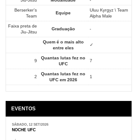
Berserker's
Uluu Kyrgyz \ Team
Equipe
Team
Alpha Male
Faixa preta de
Graduação
-
Jiu-Jitsu
Quem é o mais alto
✓
entre eles
Quantas lutas fez no
9
7
UFC
Quantas lutas fez no
2
1
UFC em 2026
EVENTOS
SÁBADO, 12 SET/2026
NOCHE UFC