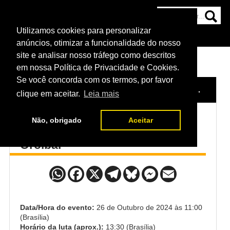
Utilizamos cookies para personalizar
HOME
CATEGORIAS
NOTÍCIAS
MAIS
anúncios, otimizar a funcionalidade do nosso
site e analisar nosso tráfego como descritos
em nossa Política de Privacidade e Cookies.
Se você concorda com os termos, por favor
HOME
/
EVENTO
/
UFC 308: TOPURIA VS. HOLLOWAY
clique em aceitar.
Leia mais
Não, obrigado
Aceitar
Mateusz Rebecki x Myktybek
Orolbai
Data/Hora do evento:
26 de Outubro de 2024 às 11:00
(Brasília)
Horário da luta (aprox.):
13:30 (Brasília)