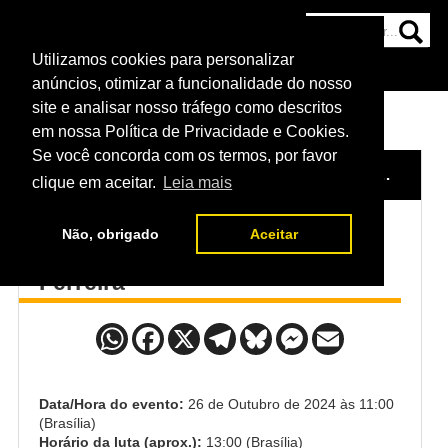
Utilizamos cookies para personalizar
HOME
CATEGORIAS
NOTÍCIAS
MAIS
anúncios, otimizar a funcionalidade do nosso
site e analisar nosso tráfego como descritos
em nossa Política de Privacidade e Cookies.
Se você concorda com os termos, por favor
HOME
/
EVENTO
/
UFC 308: TOPURIA VS. HOLLOWAY
clique em aceitar.
Leia mais
Não, obrigado
Aceitar
Abus Magomedov x Brunno
Ferreira
Data/Hora do evento:
26 de Outubro de 2024 às 11:00
(Brasília)
Horário da luta (aprox.):
13:00 (Brasília)