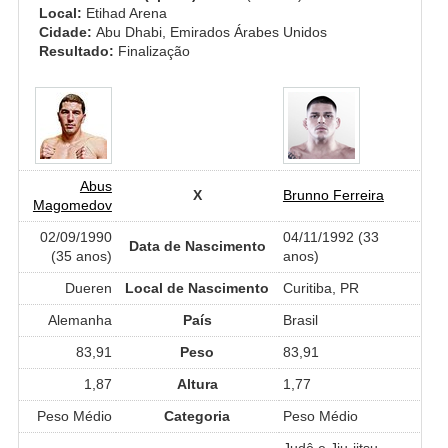
Local:
Etihad Arena
Cidade:
Abu Dhabi, Emirados Árabes Unidos
Resultado:
Finalização
Abus
X
Brunno Ferreira
Magomedov
02/09/1990
04/11/1992 (33
Data de Nascimento
(35 anos)
anos)
Dueren
Local de Nascimento
Curitiba, PR
Alemanha
País
Brasil
83,91
Peso
83,91
1,87
Altura
1,77
Peso Médio
Categoria
Peso Médio
Judô e Jiu-jitsu