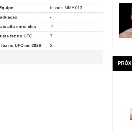
Equipe
Insanis MMA 013
raduação
-
is alto entre eles
✓
utas fez no UFC
7
 fez no UFC em 2026
2
PRÓX