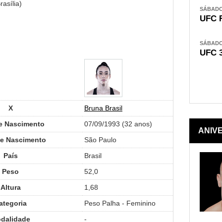
asília)
SÁBADO,
UFC 
SÁBADO,
UFC 
X
Bruna Brasil
e Nascimento
07/09/1993 (32 anos)
ANIV
de Nascimento
São Paulo
País
Brasil
Peso
52,0
Altura
1,68
ategoria
Peso Palha - Feminino
dalidade
-