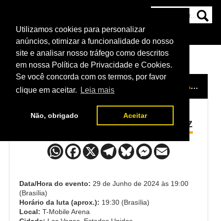
Utilizamos cookies para personalizar
HOME
CATEGORIAS
NOTÍCIAS
MAIS
anúncios, otimizar a funcionalidade do nosso
site e analisar nosso tráfego como descritos
em nossa Política de Privacidade e Cookies.
Se você concorda com os termos, por favor
HOME
/
EVENTO
/
UFC 303
/
REI TSURUYA x CARLOS HERNÁNDEZ
clique em aceitar.
Leia mais
Não, obrigado
Aceitar
Rei Tsuruya x Carlos Hernández
Data/Hora do evento:
29 de Junho de 2024 às 19:00
(Brasília)
Horário da luta (aprox.):
19:30 (Brasília)
Local:
T-Mobile Arena
Cidade:
Las Vegas, Estados Unidos