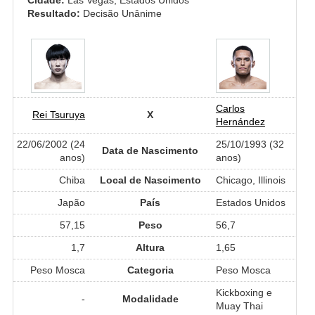
Resultado:
Decisão Unânime
Carlos
Rei Tsuruya
X
Hernández
22/06/2002 (24
25/10/1993 (32
Data de Nascimento
anos)
anos)
Chiba
Local de Nascimento
Chicago, Illinois
Japão
País
Estados Unidos
57,15
Peso
56,7
1,7
Altura
1,65
Peso Mosca
Categoria
Peso Mosca
Kickboxing e
-
Modalidade
Muay Thai