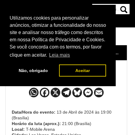
Utilizamos cookies para personalizar
HOME
CATEGORIAS
NOTÍCIAS
MAIS
anúncios, otimizar a funcionalidade do nosso
site e analisar nosso tráfego como descritos
em nossa Política de Privacidade e Cookies.
Se você concorda com os termos, por favor
HOME
/
EVENTO
/
UFC 300
/
SODIQ YUSUFF x DIEGO LOPES
clique em aceitar.
Leia mais
Não, obrigado
Aceitar
Sodiq Yusuff x Diego Lopes
Data/Hora do evento:
13 de Abril de 2024 às 19:00
(Brasília)
Horário da luta (aprox.):
21:00 (Brasília)
Local:
T-Mobile Arena
Cidade:
Las Vegas, Estados Unidos