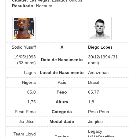
Resultado:
Nocaute
Sodiq Yusuff
X
Diego Lopes
19/05/1993
30/12/1994 (31
Data de Nascimento
(33 anos)
anos)
Lagos
Local de Nascimento
Amazonas
Nigéria
País
Brasil
65,0
Peso
65,77
1,75
Altura
1,8
Peso Pena
Categoria
Peso Pena
Jiu-Jitsu.
Modalidade
Jiu-jitsu
Legacy
Team Lloyd
Equipe
MMABrazilian