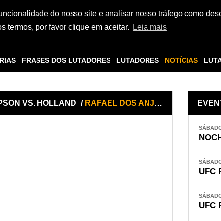
funcionalidade do nosso site e analisar nosso tráfego como des
 termos, por favor clique em aceitar.
Leia mais
RIAS
FRASES DOS LUTADORES
LUTADORES
NOTÍCIAS
LUT
MPSON VS. HOLLAND
/
RAFAEL DOS ANJOS x BRYAN BARBERENA
EVEN
SÁBADO,
NOCH
SÁBADO,
UFC 
SÁBADO,
UFC 