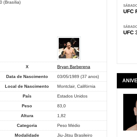
 (Brasília)
SÁBADO,
UFC 
SÁBADO,
UFC 
X
Bryan Barberena
Data de Nascimento
03/05/1989 (37 anos)
ANIV
Local de Nascimento
Montclair, Califórnia
País
Estados Unidos
Peso
83,0
Altura
1,82
Categoria
Peso Médio
Modalidade
Jiu-Jitsu Brasileiro