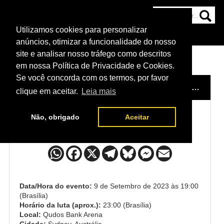
Utilizamos cookies para personalizar
HOME
CATEGORIAS
NOTÍCIAS
MAIS
anúncios, otimizar a funcionalidade do nosso
site e analisar nosso tráfego como descritos
em nossa Política de Privacidade e Cookies.
Se você concorda com os termos, por favor
HOME
/
EVENTO
/
UFC 293
/
TYSON PEDRO x ANTON TURKALJ
clique em aceitar.
Leia mais
Não, obrigado
Aceitar
Tyson Pedro x Anton Turkalj
Data/Hora do evento:
9 de Setembro de 2023 às 19:00
(Brasília)
Horário da luta (aprox.):
23:00 (Brasília)
Local:
Qudos Bank Arena
Cidade:
Sydney, Austrália