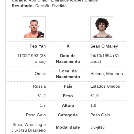
Resultado:
Decisão Dividida
Petr Yan
X
Sean O'Malley
11/02/1993 (33
Data de
24/10/1994 (31
anos)
Nascimento
anos)
Local de
Omsk
Helena, Montana
Nascimento
Rússia
País
Estados Unidos
61,2
Peso
61,0
1,7
Altura
1,8
Peso Galo
Categoria
Peso Galo
Boxe, Wrestling e
Modalidade
Jiu-jitsu
Jiu-Jitsu Brasileiro