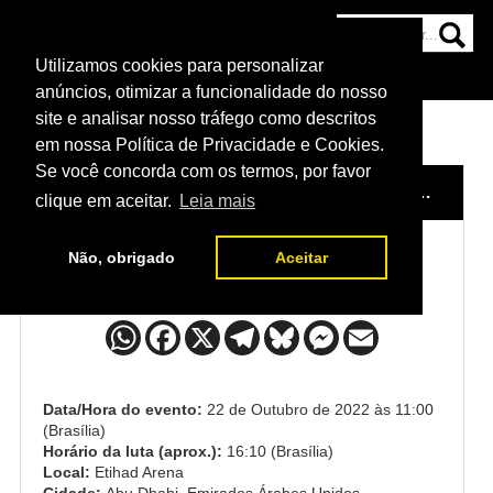
Utilizamos cookies para personalizar
HOME
CATEGORIAS
NOTÍCIAS
MAIS
anúncios, otimizar a funcionalidade do nosso
site e analisar nosso tráfego como descritos
em nossa Política de Privacidade e Cookies.
Se você concorda com os termos, por favor
HOME
/
EVENTO
/
UFC 280
/
PETR YAN x SEAN O'MALLEY
clique em aceitar.
Leia mais
Não, obrigado
Aceitar
Petr Yan x Sean O'Malley
Data/Hora do evento:
22 de Outubro de 2022 às 11:00
(Brasília)
Horário da luta (aprox.):
16:10 (Brasília)
Local:
Etihad Arena
Cidade:
Abu Dhabi, Emirados Árabes Unidos