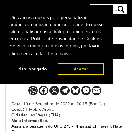
Utilizamos cookies para personalizar
HOME
CATEGORIAS
NOTÍCIAS
MAIS
anúncios, otimizar a funcionalidade do nosso
site e analisar nosso tráfego como descritos
em nossa Política de Privacidade e Cookies.
Se você concorda com os termos, por favor
HOME
/
EVENTO
/
UFC 279
clique em aceitar.
Leia mais
Não, obrigado
Aceitar
UFC 279
Data:
10 de Setembro de 2022 às 20:15 (Brasília)
Local:
T-Mobile Arena
Cidade:
Las Vegas (EUA)
Mais Informações:
Assista a pesagem do UFC 279 - Khamzat Chimaev x Nate
Diaz