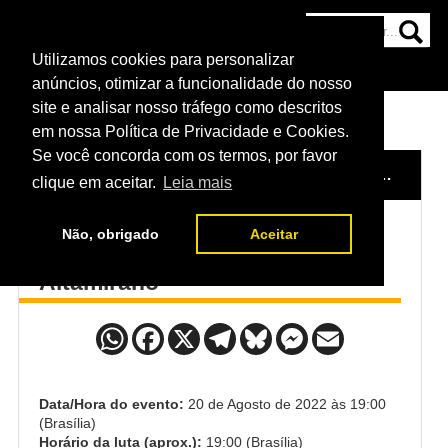
Utilizamos cookies para personalizar
HOME
CATEGORIAS
NOTÍCIAS
MAIS
anúncios, otimizar a funcionalidade do nosso
site e analisar nosso tráfego como descritos
em nossa Política de Privacidade e Cookies.
Se você concorda com os termos, por favor
HOME
/
EVENTO
/
UFC 278
/
DANIEL LACERDA x VICTOR ALTAMIRANO
clique em aceitar.
Leia mais
Não, obrigado
Aceitar
Daniel Lacerda x Victor
Altamirano
Data/Hora do evento:
20 de Agosto de 2022 às 19:00
(Brasília)
Horário da luta (aprox.):
19:00 (Brasília)