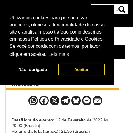
Utilizamos cookies para personalizar
HOME
CATEGORIAS
NOTÍCIAS
MAIS
anúncios, otimizar a funcionalidade do nosso
site e analisar nosso tráfego como descritos
em nossa Política de Privacidade e Cookies.
Se você concorda com os termos, por favor
HOME
/
EVENTO
/
UFC 271
/
ALEXANDER HERNANDEZ x RENATO MOICANO
clique em aceitar.
Leia mais
Não, obrigado
Aceitar
Alexander Hernandez x Renato
Moicano
Data/Hora do evento:
12 de Fevereiro de 2022 às
20:00 (Brasília)
Horário da luta (aprox.):
21:36 (Brasília)