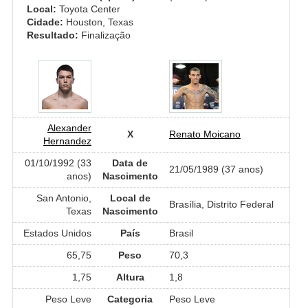
Local:
Toyota Center
Cidade:
Houston, Texas
Resultado:
Finalização
Alexander
X
Renato Moicano
Hernandez
01/10/1992 (33
Data de
21/05/1989 (37 anos)
anos)
Nascimento
San Antonio,
Local de
Brasília, Distrito Federal
Texas
Nascimento
Estados Unidos
País
Brasil
65,75
Peso
70,3
1,75
Altura
1,8
Peso Leve
Categoria
Peso Leve