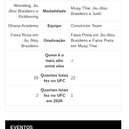
Wrestling, Jiu
Muay Thai, Jiu-Jitsu
Jitsu Brasileiro e
Modalidade
Brasileiro e Judô
Kickboxing
Ohana Academy
Equipe
Constrictor Team
Faixa Roxa em
Faixa Preta em Jiu-Jitsu
Jiu Jitsu
Graduação
Brasileiro e Faixa Preta
Brasileiro
em Muay Thai
Quem é o
mais alto
✓
entre eles
Quantas lutas
20
22
fez no UFC
Quantas lutas
2
fez no UFC
1
em 2026
EVENTOS