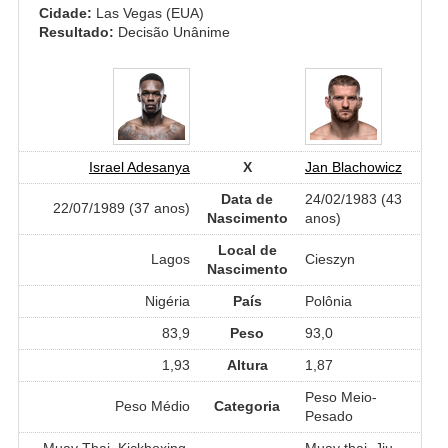
Cidade:
Las Vegas (EUA)
Resultado:
Decisão Unânime
Israel Adesanya
X
Jan Blachowicz
Data de
24/02/1983 (43
22/07/1989 (37 anos)
Nascimento
anos)
Local de
Lagos
Cieszyn
Nascimento
Nigéria
País
Polônia
83,9
Peso
93,0
1,93
Altura
1,87
Peso Meio-
Peso Médio
Categoria
Pesado
Muay Thai, Kickboxing,
Muay thai, Jiu-