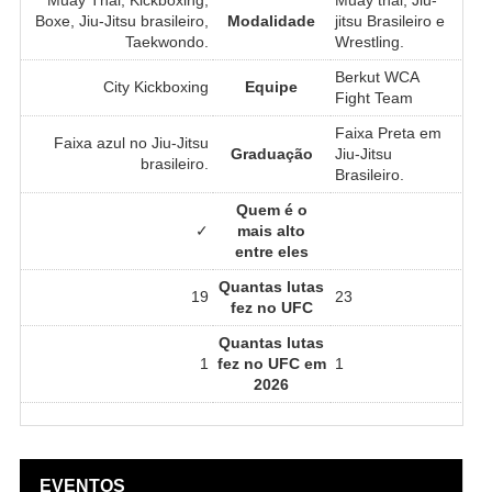
Boxe, Jiu-Jitsu brasileiro,
Modalidade
jitsu Brasileiro e
Taekwondo.
Wrestling.
Berkut WCA
City Kickboxing
Equipe
Fight Team
Faixa Preta em
Faixa azul no Jiu-Jitsu
Graduação
Jiu-Jitsu
brasileiro.
Brasileiro.
Quem é o
✓
mais alto
entre eles
Quantas lutas
19
23
fez no UFC
Quantas lutas
1
fez no UFC em
1
2026
EVENTOS