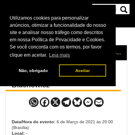
Utilizamos cookies para personalizar
HOME
CATEGORIAS
NOTÍCIAS
MAIS
anúncios, otimizar a funcionalidade do nosso
site e analisar nosso tráfego como descritos
em nossa Política de Privacidade e Cookies.
Se você concorda com os termos, por favor
HOME
/
EVENTO
/
UFC 259
/
ISRAEL ADESANYA x JAN BLACHOWICZ
clique em aceitar.
Leia mais
Não, obrigado
Aceitar
Israel Adesanya x Jan
Blachowicz
Data/Hora do evento:
6 de Março de 2021 às 20:00
(Brasília)
Local:
-