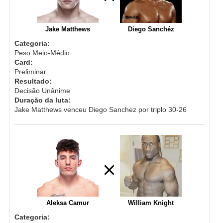
Jake Matthews
Diego Sanchéz
Categoria:
Peso Meio-Médio
Card:
Preliminar
Resultado:
Decisão Unânime
Duração da luta:
Jake Matthews venceu Diego Sanchez por triplo 30-26
Aleksa Camur
William Knight
Categoria: