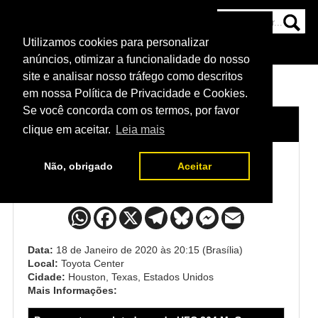
Utilizamos cookies para personalizar
HOME
CATEGORIAS
NOTÍCIAS
MAIS
anúncios, otimizar a funcionalidade do nosso
site e analisar nosso tráfego como descritos
em nossa Política de Privacidade e Cookies.
Se você concorda com os termos, por favor
HOME
/
EVENTO
/
UFC 246
clique em aceitar.
Leia mais
Não, obrigado
Aceitar
UFC 246
Data:
18 de Janeiro de 2020 às 20:15 (Brasília)
Local:
Toyota Center
Cidade:
Houston, Texas, Estados Unidos
Mais Informações: