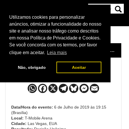
Utilizamos cookies para personalizar
HOME
CATEGORIAS
NOTÍCIAS
MAIS
anúncios, otimizar a funcionalidade do nosso
site e analisar nosso tráfego como descritos
em nossa Política de Privacidade e Cookies.
Se você concorda com os termos, por favor
HOME
/
EVENTO
/
UFC 239
/
PANNIE KIANZAD x JULIA AVILA
clique em aceitar.
Leia mais
Não, obrigado
Aceitar
Pannie Kianzad x Julia Avila
Data/Hora do evento:
6 de Julho de 2019 às 19:15
(Brasília)
Local:
T-Mobile Arena
Cidade:
Las Vegas, EUA
Resultado:
Decisão Unânime