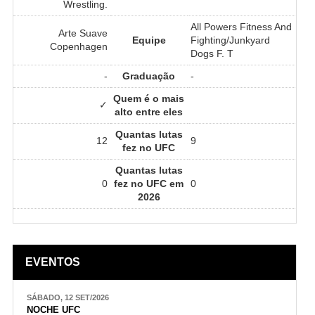
Wrestling.
All Powers Fitness And
Arte Suave
Equipe
Fighting/Junkyard
Copenhagen
Dogs F. T
-
Graduação
-
Quem é o mais
✓
alto entre eles
Quantas lutas
12
9
fez no UFC
Quantas lutas
0
fez no UFC em
0
2026
EVENTOS
SÁBADO, 12 SET/2026
NOCHE UFC