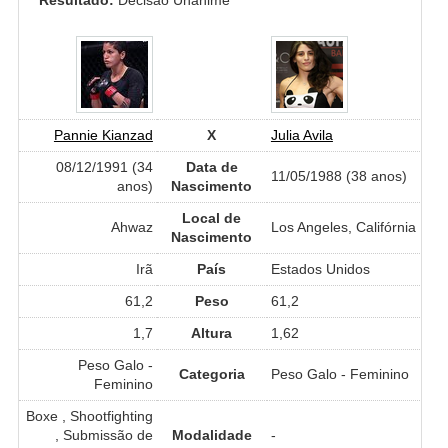
Pannie Kianzad
X
Julia Avila
08/12/1991 (34
Data de
11/05/1988 (38 anos)
anos)
Nascimento
Local de
Ahwaz
Los Angeles, Califórnia
Nascimento
Irã
País
Estados Unidos
61,2
Peso
61,2
1,7
Altura
1,62
Peso Galo -
Categoria
Peso Galo - Feminino
Feminino
Boxe , Shootfighting
, Submissão de
Modalidade
-