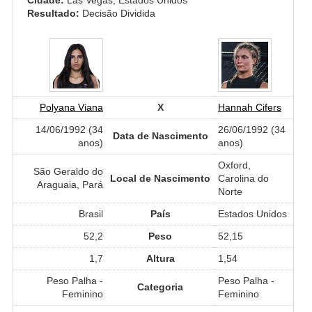
Resultado:
Decisão Dividida
Polyana Viana
X
Hannah Cifers
14/06/1992 (34
26/06/1992 (34
Data de Nascimento
anos)
anos)
Oxford,
São Geraldo do
Local de Nascimento
Carolina do
Araguaia, Pará
Norte
Brasil
País
Estados Unidos
52,2
Peso
52,15
1,7
Altura
1,54
Peso Palha -
Peso Palha -
Categoria
Feminino
Feminino