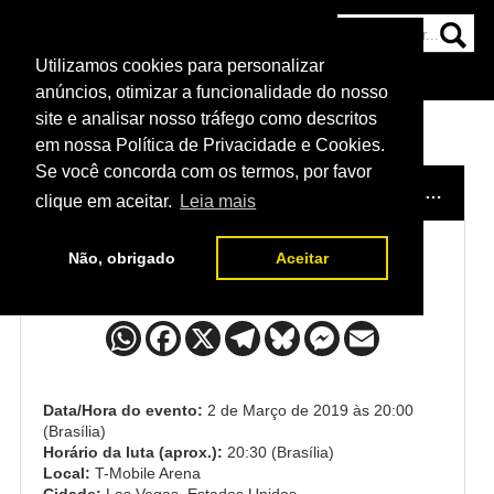
Utilizamos cookies para personalizar
HOME
CATEGORIAS
NOTÍCIAS
MAIS
anúncios, otimizar a funcionalidade do nosso
site e analisar nosso tráfego como descritos
em nossa Política de Privacidade e Cookies.
Se você concorda com os termos, por favor
HOME
/
EVENTO
/
UFC 235
/
POLYANA VIANA x HANNAH CIFERS
clique em aceitar.
Leia mais
Não, obrigado
Aceitar
Polyana Viana x Hannah Cifers
Data/Hora do evento:
2 de Março de 2019 às 20:00
(Brasília)
Horário da luta (aprox.):
20:30 (Brasília)
Local:
T-Mobile Arena
Cidade:
Las Vegas, Estados Unidos