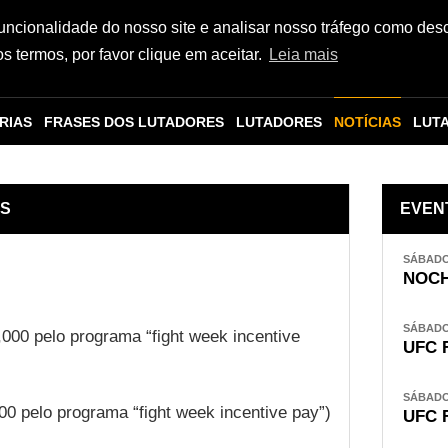
funcionalidade do nosso site e analisar nosso tráfego como des
 termos, por favor clique em aceitar.
Leia mais
RIAS
FRASES DOS LUTADORES
LUTADORES
NOTÍCIAS
LUT
ES
EVEN
SÁBADO,
NOCH
SÁBADO,
,000 pelo programa “fight week incentive
UFC 
SÁBADO,
00 pelo programa “fight week incentive pay”)
UFC 