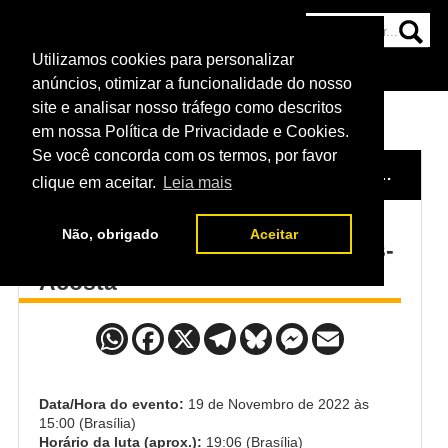
Utilizamos cookies para personalizar
HOME
CATEGORIAS
NOTÍCIAS
MAIS
anúncios, otimizar a funcionalidade do nosso
site e analisar nosso tráfego como descritos
em nossa Política de Privacidade e Cookies.
Se você concorda com os termos, por favor
HOME
/
EVENTO
/
UFC VEGAS 65: LEWIS X SPIVAC
clique em aceitar.
Leia mais
Não, obrigado
Aceitar
Chase Sherman x Waldo Cortes-
Acosta
Data/Hora do evento:
19 de Novembro de 2022 às
15:00 (Brasília)
Horário da luta (aprox.):
19:06 (Brasília)