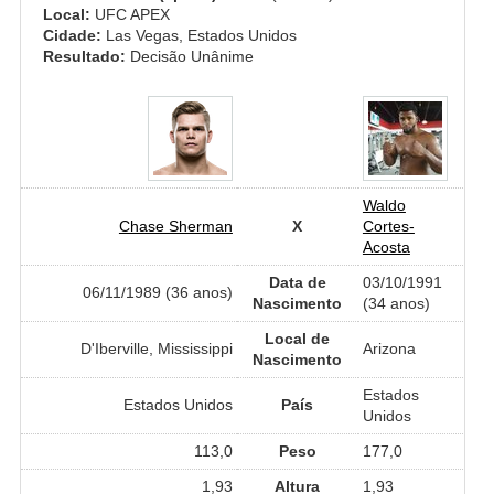
Local:
UFC APEX
Cidade:
Las Vegas, Estados Unidos
Resultado:
Decisão Unânime
Waldo
Chase Sherman
X
Cortes-
Acosta
Data de
03/10/1991
06/11/1989 (36 anos)
Nascimento
(34 anos)
Local de
D'Iberville, Mississippi
Arizona
Nascimento
Estados
Estados Unidos
País
Unidos
113,0
Peso
177,0
1,93
Altura
1,93