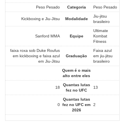
Peso Pesado
Categoria
Peso Pesado
Jiu-jitsu
Kickboxing e Jiu-Jitsu
Modalidade
brasileiro
Ultimate
Sanford MMA
Equipe
Kombat
Fitness
faixa roxa sob Duke Roufus
Faixa azul
em kickboxing e faixa azul
Graduação
em jiu-jitsu
em Jiu-Jitsu
brasileiro
Quem é o mais
alto entre eles
Quantas lutas
18
13
fez no UFC
Quantas lutas
0
fez no UFC em
2
2026