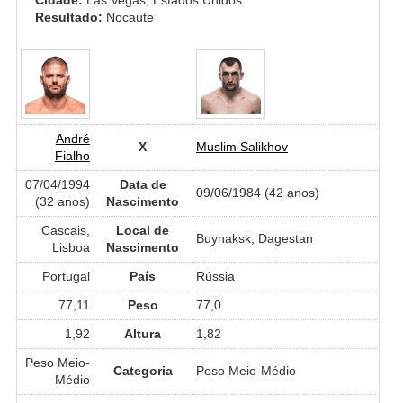
Resultado:
Nocaute
André
X
Muslim Salikhov
Fialho
07/04/1994
Data de
09/06/1984 (42 anos)
(32 anos)
Nascimento
Cascais,
Local de
Buynaksk, Dagestan
Lisboa
Nascimento
Portugal
País
Rússia
77,11
Peso
77,0
1,92
Altura
1,82
Peso Meio-
Categoria
Peso Meio-Médio
Médio