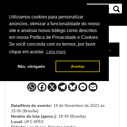
Utilizamos cookies para personalizar
HOME
CATEGORIAS
NOTÍCIAS
MAIS
anúncios, otimizar a funcionalidade do nosso
site e analisar nosso tráfego como descritos
em nossa Política de Privacidade e Cookies.
Se você concorda com os termos, por favor
HOME
/
EVENTO
/
UFC VEGAS 65: LEWIS X SPIVAC
clique em aceitar.
Leia mais
Não, obrigado
Aceitar
André Fialho x Muslim Salikhov
Data/Hora do evento:
19 de Novembro de 2022 às
15:00 (Brasília)
Horário da luta (aprox.):
18:39 (Brasília)
Local:
UFC APEX
Cidade:
Las Vegas, Estados Unidos