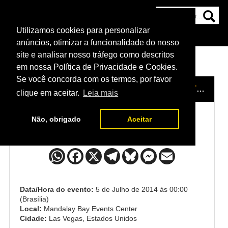
Utilizamos cookies para personalizar
HOME
CATEGORIAS
NOTÍCIAS
MAIS
anúncios, otimizar a funcionalidade do nosso
site e analisar nosso tráfego como descritos
em nossa Política de Privacidade e Cookies.
Se você concorda com os termos, por favor
HOME
/
EVENTO
/
UFC 175
/
BRUNO SANTOS x CHRIS CAMOZZI
clique em aceitar.
Leia mais
Não, obrigado
Aceitar
Bruno Santos x Chris Camozzi
Data/Hora do evento:
5 de Julho de 2014 às 00:00
(Brasília)
Local:
Mandalay Bay Events Center
Cidade:
Las Vegas, Estados Unidos