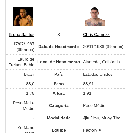
Bruno Santos
X
Chris Camozzi
17/07/1987
Data de Nascimento
20/11/1986 (39 anos)
(39 anos)
Lauro de
Local de Nascimento
Alameda, Califórnia
Freitas, Bahia
Brasil
País
Estados Unidos
83,0
Peso
83,91
1,75
Altura
1,91
Peso Meio-
Categoria
Peso Médio
Médio
-
Modalidade
Jjiu Jitsu, Muay Thai
Zé Mario
Equipe
Factory X
Team