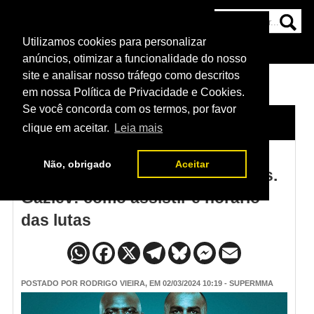
Utilizamos cookies para personalizar
HOME
CATEGORIAS
NOTÍCIAS
MAIS
anúncios, otimizar a funcionalidade do nosso
site e analisar nosso tráfego como descritos
em nossa Política de Privacidade e Cookies.
Se você concorda com os termos, por favor
HOME
/
NOTÍCIAS
clique em aceitar.
Leia mais
Não, obrigado
Aceitar
UFC Fight Night - Rozenstruik vs.
Gaziev: como assistir e horário
das lutas
POSTADO POR
RODRIGO VIEIRA
, EM 02/03/2024 10:19 - SUPERMMA