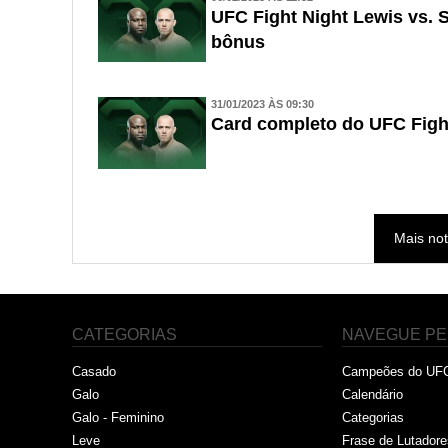
UFC Fight Night Lewis vs. 
bônus
31/01/2023 ÀS 09:30
Card completo do UFC Fight
Mais not
CATEGORIAS
NAVEGUE PE
Casado
Campeões do UF
Galo
Calendário
Galo - Feminino
Categorias
Leve
Frase de Lutadore