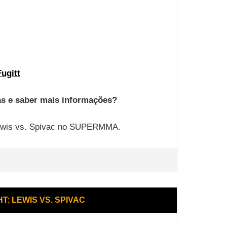
ugitt
as e saber mais informações?
 Lewis vs. Spivac no SUPERMMA.
T: LEWIS VS. SPIVAC