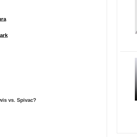
ura
ark
wis vs. Spivac?