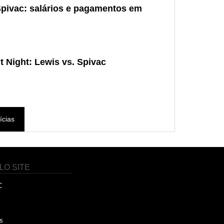
Spivac: salários e pagamentos em
 Night: Lewis vs. Spivac
ícias
LO SITE
C
s