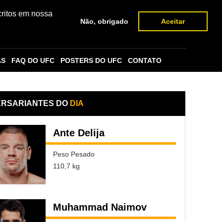
critos em nossa
Não, obrigado
Aceitar
AS
FAQ DO UFC
POSTERS DO UFC
CONTATO
ERSARIANTES DO
DIA
Ante Delija
Peso Pesado
110,7 kg
Muhammad Naimov